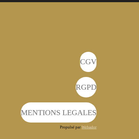
CGV
RGPD
MENTIONS LEGALES
Propulsé par
Webador