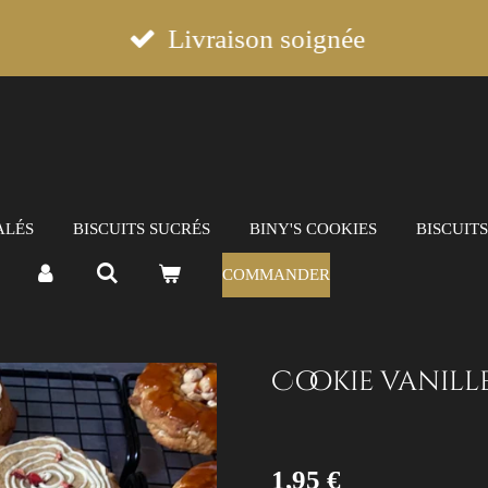
Livraison soignée
ALÉS
BISCUITS SUCRÉS
BINY'S COOKIES
BISCUIT
COMMANDER
Cookie vanille
1,95 €