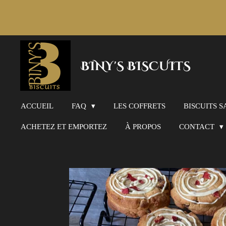
Passer
au
contenu
BINY'S BISCUITS
principal
ACCUEIL
FAQ
LES COFFRETS
BISCUITS S
ACHETEZ ET EMPORTEZ
À PROPOS
CONTACT