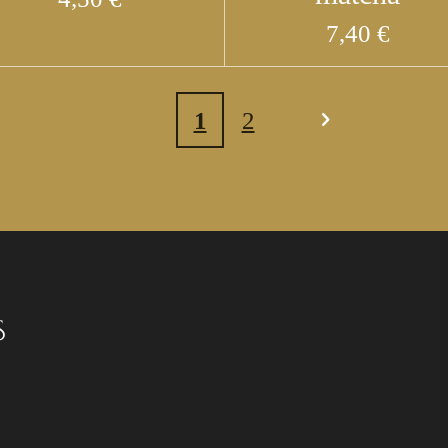
7,40 €
1
2
S