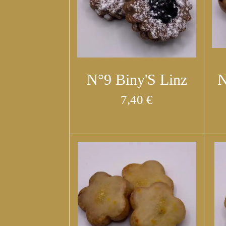
N°9 Biny'S Linz
N
7,40 €