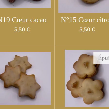
N19 Cœur cacao
N°15 Cœur citr
5,50 €
5,50 €
Épu