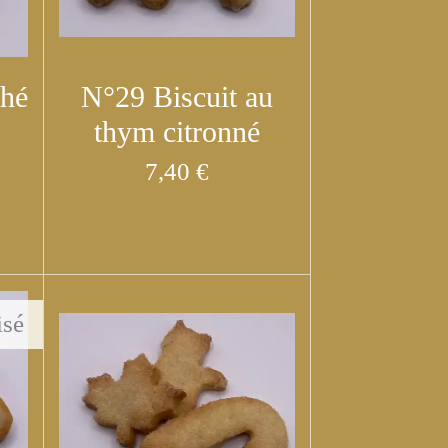
thé
N°29 Biscuit au
thym citronné
7,40 €
isé