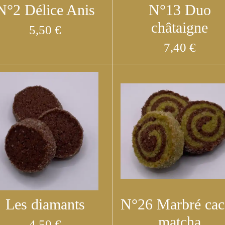
N°2 Délice Anis
N°13 Duo
châtaigne
5,50 €
7,40 €
Les diamants
N°26 Marbré cac
matcha
4,50 €