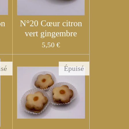
on
N°20 Cœur citron
vert gingembre
5,50 €
isé
Épuisé