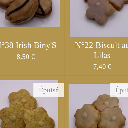
°38 Irish Biny'S
N°22 Biscuit a
Lilas
8,50 €
7,40 €
Épuisé
Épu