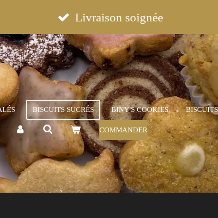
Livraison soignée
ALÉS
BISCUITS SUCRÉS
BINY'S COOKIES
BISCUIT
COMMANDER