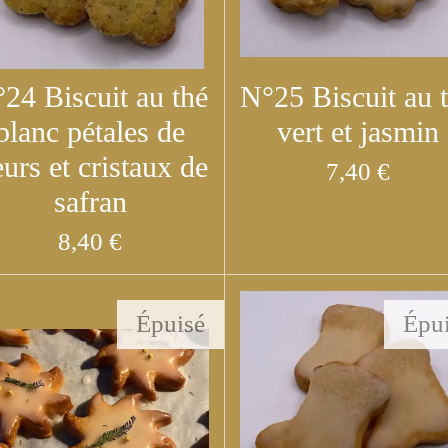
24 Biscuit au thé
N°25 Biscuit au 
blanc pétales de
vert et jasmin
eurs et cristaux de
7,40 €
safran
8,40 €
Épuisé
Épu