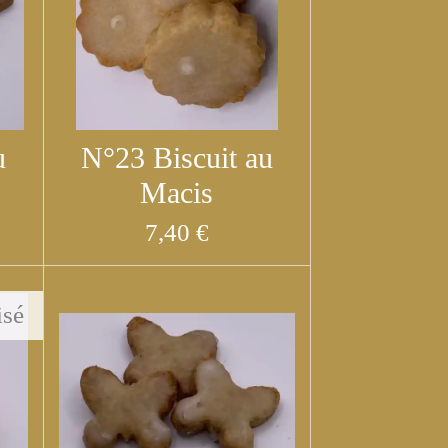
u
N°23 Biscuit au
Macis
7,40 €
isé