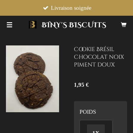
Passer
Livraison soignée
au
BINY'S BISCUITS
contenu
principal
Cookie Brésil
Chocolat noix
piment doux
1,95 €
POIDS