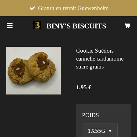
Passer
Gratuit en retrait Guewenheim
au
BINY'S BISCUITS
contenu
principal
Cookie Suédois
cannelle cardamome
sucre grains
1,95 €
POIDS