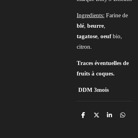
Ingredients:
Farine de
blé
,
beurre
,
tagatose
,
oeuf
bio,
citron.
Traces éventuelles de
fruits à coques.
DDM 3mois
P
P
P
P
a
a
a
a
r
r
r
r
t
t
t
t