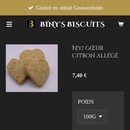
Passer
Gratuit en retrait Guewenheim
au
BINY'S BISCUITS
contenu
principal
N°17 Cœur
citron allégé
7,40 €
POIDS