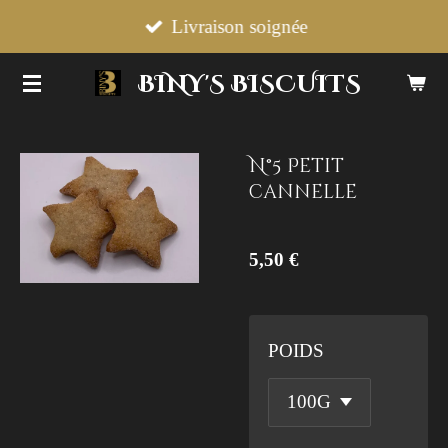
Passer
Livraison soignée
au
BINY'S BISCUITS
contenu
principal
N°5 Petit
cannelle
5,50 €
POIDS